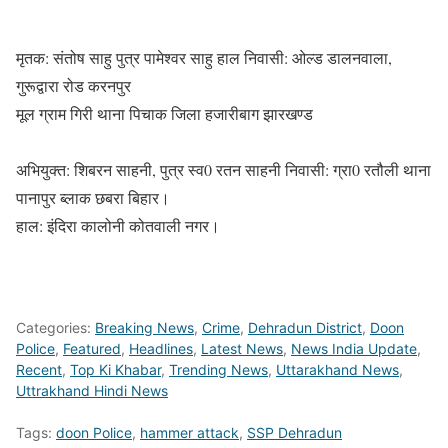
मृतक: संतोष साहु पुत्र पामेश्वर साहु हाल निवासी: ओल्ड डालनवाला,
गुरूद्वारा रोड करनपुर
मूल ग्राम गिरी थाना पिचाक जिला हजारीबाग झारखण्ड
अभियुक्त: शिबरन साहनी, पुत्र स्व0 रतन साहनी निवासी: ग्रा0 रतौली थाना
पानापुर ब्लाक छबरा बिहार।
हाल: इंदिरा कालोनी कोतवाली नगर।
Categories:
Breaking News
,
Crime
,
Dehradun District
,
Doon
Police
,
Featured
,
Headlines
,
Latest News
,
News India Update
,
Recent
,
Top Ki Khabar
,
Trending News
,
Uttarakhand News
,
Uttrakhand Hindi News
Tags:
doon Police
,
hammer attack
,
SSP Dehradun