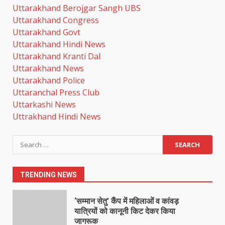
Uttarakhand Berojgar Sangh UBS
महिला टी20 एशिया कप 2026 का
Uttarakhand Congress
शेड्यूल जारी
Uttarakhand Govt
August 7, 2026
Uttarakhand Hindi News
7
Uttarakhand Kranti Dal
Uttarakhand News
Uttarakhand Police
धामी कैबिनेट में लिए गए कई ऐतिहासिक
फैसले
Uttaranchal Press Club
August 7, 2026
Uttarkashi News
1
Uttrakhand Hindi News
‘सम्मान सेतु’ कैंप में महिलाओं व कांवड़
Search
यात्रियों को कानूनी किट देकर किया
for:
जागरूक
August 7, 2026
2
TRENDING NEWS
खेल महाकुंभ 2026- 01 सितंबर से
सजेगा मुख्यमंत्री चौम्पियनशिप ट्रॉफी का
मंच