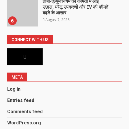
महिला टी20 एशिया कप 2026 का
शेड्यूल जारी
August 7, 2026
7
CONNECT WITH US
धामी कैबिनेट में लिए गए कई ऐतिहासिक
फैसले
August 7, 2026
1
‘सम्मान सेतु’ कैंप में महिलाओं व कांवड़
META
यात्रियों को कानूनी किट देकर किया
जागरूक
Log in
August 7, 2026
2
Entries feed
खेल महाकुंभ 2026- 01 सितंबर से
Comments feed
सजेगा मुख्यमंत्री चौम्पियनशिप ट्रॉफी का
मंच
WordPress.org
August 7, 2026
3