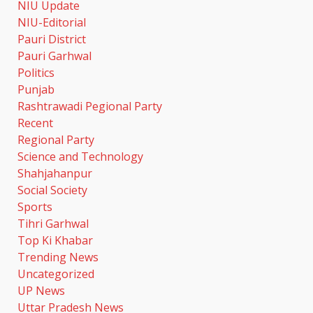
NIU Update
मंच
NIU-Editorial
August 7, 2026
3
Pauri District
Pauri Garhwal
उत्तराखंड में ITI होंगे अपग्रेड, उद्योगों की
Politics
जरूरत के मुताबिक मिलेगा कौशल
Punjab
प्रशिक्षण
Rashtrawadi Pegional Party
August 7, 2026
4
Recent
Regional Party
Science and Technology
‘स्पाइडर-मैन: ब्रांड न्यू डे’ का भारतीय
बॉक्स ऑफिस पर धमाका, एक हफ्ते में पार
Shahjahanpur
किया 300 करोड़ का आंकड़ा
Social Society
August 7, 2026
5
Sports
Tihri Garhwal
Top Ki Khabar
तांबा-एल्युमीनियम की कीमतों में आई
Trending News
उछाल, घरेलू उपकरणों और EV की कीमतें
बढ़ने के आसार
Uncategorized
August 7, 2026
UP News
6
Uttar Pradesh News