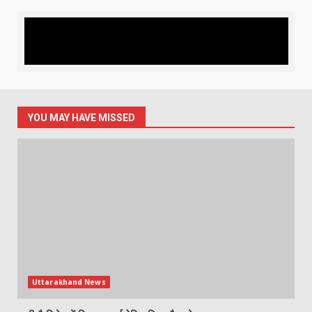
उत्तराखंड में ITI होंगे अपग्रेड, उद्योगों की
जरूरत के मुताबिक मिलेगा कौशल
प्रशिक्षण
August 7, 2026
4
YOU MAY HAVE MISSED
‘स्पाइडर-मैन: ब्रांड न्यू डे’ का भारतीय
बॉक्स ऑफिस पर धमाका, एक हफ्ते में पार
किया 300 करोड़ का आंकड़ा
August 7, 2026
5
Uttarakhand News