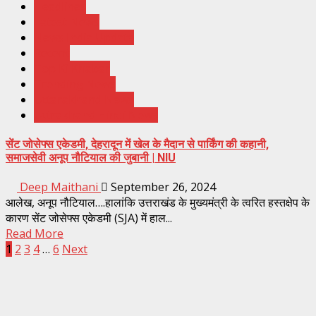
Headlines
Latest News
News India Update
Recent
Top Ki Khabar
Trending News
Uttarakhand News
Uttrakhand Hindi News
सेंट जोसेफ्स एकेडमी, देहरादून में खेल के मैदान से पार्किंग की कहानी,
समाजसेवी अनूप नौटियाल की जुबानी | NIU
Deep Maithani
September 26, 2024
आलेख, अनूप नौटियाल….हालांकि उत्तराखंड के मुख्यमंत्री के त्वरित हस्तक्षेप के
कारण सेंट जोसेफ्स एकेडमी (SJA) में हाल...
Read More
Posts
1
2
3
4
…
6
Next
pagination