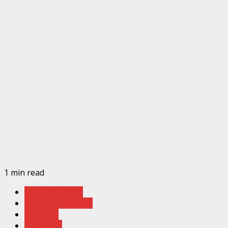
1 min read
Breaking News
Dehradun District
Featured
Headlines