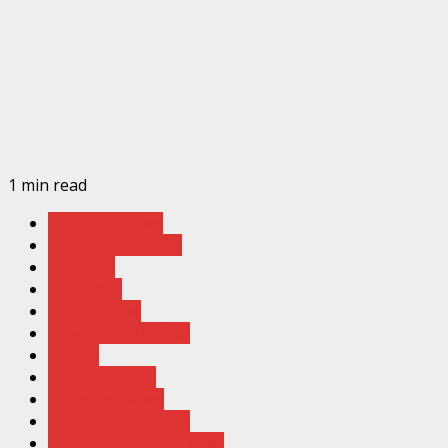
1 min read
Breaking News
Dehradun District
Featured
Headlines
Latest News
News India Update
Recent
Top Ki Khabar
Trending News
Uttarakhand News
Uttrakhand Hindi News