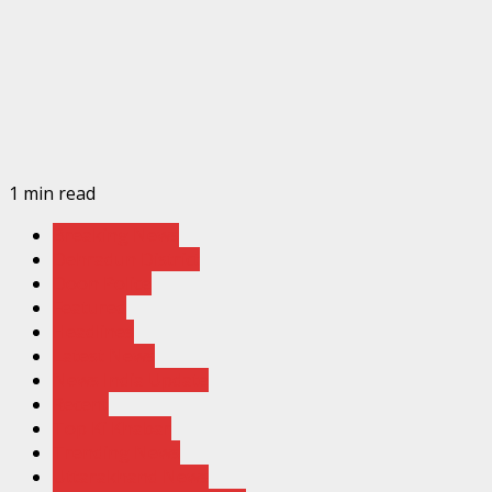
1 min read
Breaking News
Dehradun District
Doon Police
Featured
Headlines
Latest News
News India Update
Recent
Top Ki Khabar
Trending News
Uttarakhand News