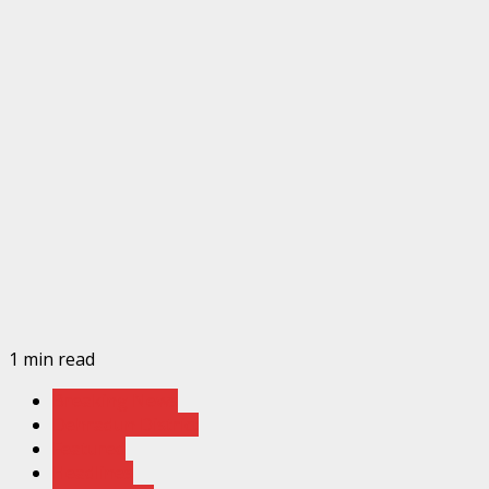
1 min read
Breaking News
Dehradun District
Featured
Headlines