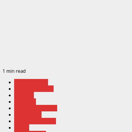
1 min read
Breaking News
Dehradun District
Featured
Headlines
Health Department
Latest News
News India Update
Recent