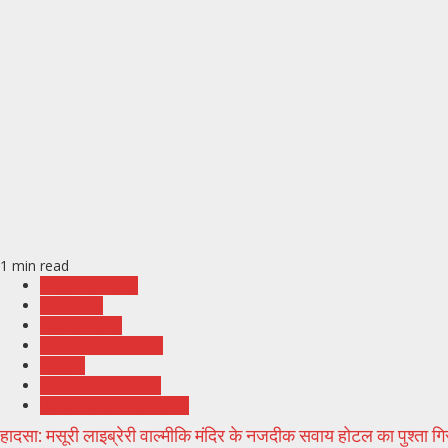
1 min read
Breaking News
Headlines
Latest News
News India Update
Recent
Uttarakhand News
Uttrakhand Hindi News
हादसा: मसूरी लाइब्रेरी वाल्मीकि मंदिर के नजदीक सवाय होटल का पुश्ता गि