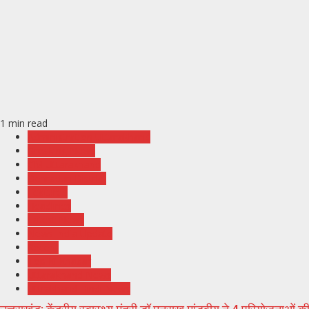
1 min read
Administration Uttarakhand
Breaking News
CM Uttarakhand
Dehradun District
Featured
Headlines
Latest News
News India Update
Recent
Top Ki Khabar
Uttarakhand News
Uttrakhand Hindi News