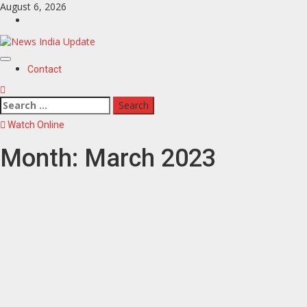
Skip
August 6, 2026
to
Contact
content
Primary
Contact
Menu
Search
for:
Watch Online
Month:
March 2023