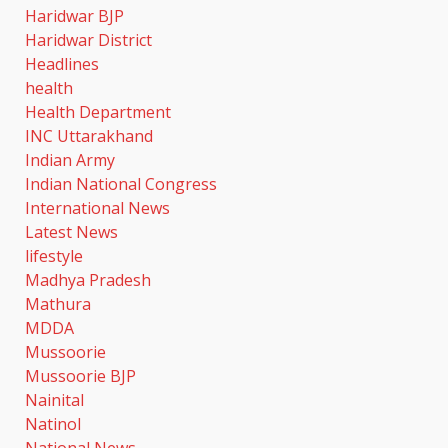
Haridwar BJP
मुख्यमंत्री धामी से महानिदेशक एनसीसी ने
Haridwar District
की शिष्टाचार भेंट
Headlines
August 6, 2026
3
health
Health Department
INC Uttarakhand
कांवड़ मेले की सुरक्षा के लिए दून पुलिस
अलर्ट, ऋषिकेश में बम निरोधक दस्ते का
Indian Army
सघन चेकिंग अभियान
Indian National Congress
August 6, 2026
4
International News
Latest News
lifestyle
झारखंड छात्र आंदोलन ने बढ़ाई सरकार
Madhya Pradesh
की मुश्किलें, छात्रों ने किया विधानसभा
घेराव का ऐलान
Mathura
August 6, 2026
5
MDDA
Mussoorie
Mussoorie BJP
एलआईसी के ओएफएस को जबरदस्त
Nainital
रिस्पॉन्स, सरकार को मिले 31,552
Natinol
करोड़ रुपये