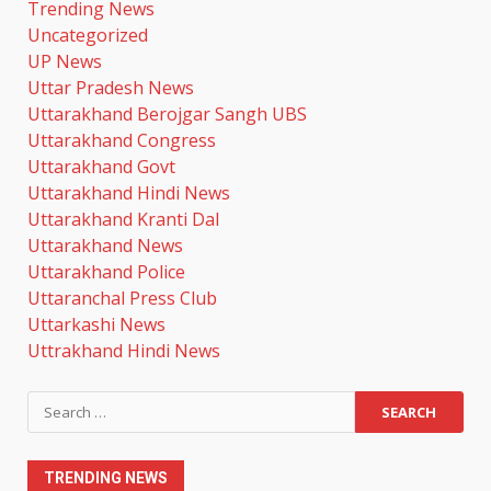
Trending News
की शिष्टाचार भेंट
Uncategorized
August 6, 2026
UP News
3
Uttar Pradesh News
Uttarakhand Berojgar Sangh UBS
कांवड़ मेले की सुरक्षा के लिए दून पुलिस
Uttarakhand Congress
अलर्ट, ऋषिकेश में बम निरोधक दस्ते का
Uttarakhand Govt
सघन चेकिंग अभियान
Uttarakhand Hindi News
August 6, 2026
4
Uttarakhand Kranti Dal
Uttarakhand News
झारखंड छात्र आंदोलन ने बढ़ाई सरकार
Uttarakhand Police
की मुश्किलें, छात्रों ने किया विधानसभा
Uttaranchal Press Club
घेराव का ऐलान
Uttarkashi News
August 6, 2026
5
Uttrakhand Hindi News
एलआईसी के ओएफएस को जबरदस्त
Search
रिस्पॉन्स, सरकार को मिले 31,552
for:
करोड़ रुपये
August 6, 2026
6
TRENDING NEWS