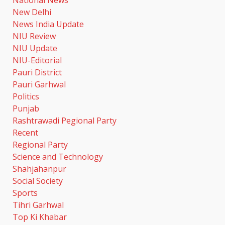
National News
August 6, 2026
6
New Delhi
News India Update
कांवड़ मेले में गांजा सप्लाई करने की
NIU Review
साजिश नाकाम; एएनटीएफ और पुलिस ने
NIU Update
दो सगे भाइयों को किया गिरफ्तार
NIU-Editorial
August 6, 2026
7
Pauri District
Pauri Garhwal
Politics
24×7 अलर्ट मोड में रहें अधिकारी- मुख्य
Punjab
सचिव
Rashtrawadi Pegional Party
August 6, 2026
1
Recent
Regional Party
Science and Technology
तीलू रौतेली पुरस्कार के लिए 13
Shahjahanpur
वीरांगनाओं का चयन- रेखा आर्या
Social Society
August 6, 2026
2
Sports
Tihri Garhwal
Top Ki Khabar
मुख्यमंत्री धामी से महानिदेशक एनसीसी ने