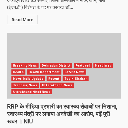
देहरादून NIU ✍️ अल्मोड़ा जिला अस्पताल में नाक, कान, गला
(ई.एन.टी.) विशेषज्ञ के पद पर कार्यरत डॉ....
Read More
Breaking News
Dehradun District
Featured
Headlines
health
Health Department
Latest News
News India Update
Recent
Top Ki Khabar
Trending News
Uttarakhand News
Uttrakhand Hindi News
RRP के मीडिया प्रभारी का स्वास्थ्य सेवाओं पर निशाना,
स्वास्थ्य मंत्री पर लगाया अनदेखी का आरोप, पढ़ें पूरी
खबर । NIU