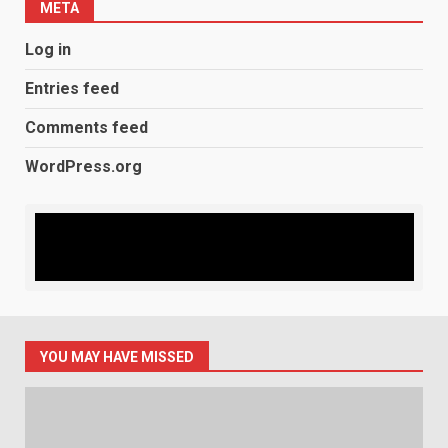
META
यात्रियों को कानूनी किट देकर किया
जागरूक
Log in
August 7, 2026
2
Entries feed
खेल महाकुंभ 2026- 01 सितंबर से
Comments feed
सजेगा मुख्यमंत्री चौम्पियनशिप ट्रॉफी का
मंच
WordPress.org
August 7, 2026
3
उत्तराखंड में ITI होंगे अपग्रेड, उद्योगों की
जरूरत के मुताबिक मिलेगा कौशल
प्रशिक्षण
August 7, 2026
4
YOU MAY HAVE MISSED
‘स्पाइडर-मैन: ब्रांड न्यू डे’ का भारतीय
बॉक्स ऑफिस पर धमाका, एक हफ्ते में पार
किया 300 करोड़ का आंकड़ा
August 7, 2026
5