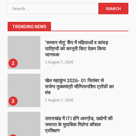
‘सम्मान सेतु’ कैंप में महिलाओं व कांवड़
Search
यात्रियों को कानूनी किट देकर किया
for:
जागरूक
August 7, 2026
2
TRENDING NEWS
खेल महाकुंभ 2026- 01 सितंबर से
सजेगा मुख्यमंत्री चौम्पियनशिप ट्रॉफी का
मंच
August 7, 2026
3
उत्तराखंड में ITI होंगे अपग्रेड, उद्योगों की
जरूरत के मुताबिक मिलेगा कौशल
प्रशिक्षण
August 7, 2026
4
‘स्पाइडर-मैन: ब्रांड न्यू डे’ का भारतीय
बॉक्स ऑफिस पर धमाका, एक हफ्ते में पार
किया 300 करोड़ का आंकड़ा