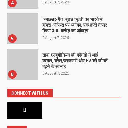
August 7, 2026
5
तांबा-एल्युमीनियम की कीमतों में आई
उछाल, घरेलू उपकरणों और EV की कीमतें
बढ़ने के आसार
August 7, 2026
6
महिला टी20 एशिया कप 2026 का
शेड्यूल जारी
August 7, 2026
7
CONNECT WITH US
धामी कैबिनेट में लिए गए कई ऐतिहासिक
फैसले
August 7, 2026
1
‘सम्मान सेतु’ कैंप में महिलाओं व कांवड़