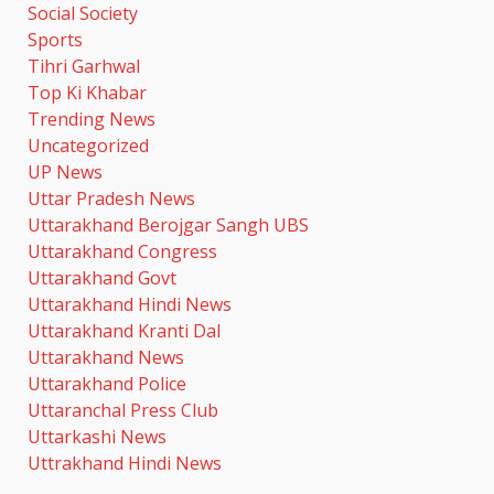
किया 300 करोड़ का आंकड़ा
Social Society
August 7, 2026
5
Sports
Tihri Garhwal
Top Ki Khabar
तांबा-एल्युमीनियम की कीमतों में आई
Trending News
उछाल, घरेलू उपकरणों और EV की कीमतें
बढ़ने के आसार
Uncategorized
August 7, 2026
UP News
6
Uttar Pradesh News
Uttarakhand Berojgar Sangh UBS
महिला टी20 एशिया कप 2026 का
Uttarakhand Congress
शेड्यूल जारी
Uttarakhand Govt
August 7, 2026
Uttarakhand Hindi News
7
Uttarakhand Kranti Dal
Uttarakhand News
Uttarakhand Police
धामी कैबिनेट में लिए गए कई ऐतिहासिक
फैसले
Uttaranchal Press Club
August 7, 2026
Uttarkashi News
1
Uttrakhand Hindi News