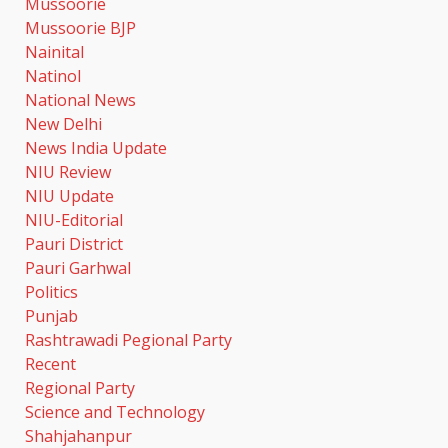
Mussoorie
Mussoorie BJP
Nainital
Natinol
National News
New Delhi
News India Update
खेल महाकुंभ 2026- 01 सितंबर से
NIU Review
सजेगा मुख्यमंत्री चौम्पियनशिप ट्रॉफी का
NIU Update
मंच
NIU-Editorial
August 7, 2026
3
Pauri District
Pauri Garhwal
उत्तराखंड में ITI होंगे अपग्रेड, उद्योगों की
Politics
जरूरत के मुताबिक मिलेगा कौशल
Punjab
प्रशिक्षण
Rashtrawadi Pegional Party
August 7, 2026
4
Recent
Regional Party
Science and Technology
‘स्पाइडर-मैन: ब्रांड न्यू डे’ का भारतीय
बॉक्स ऑफिस पर धमाका, एक हफ्ते में पार
Shahjahanpur