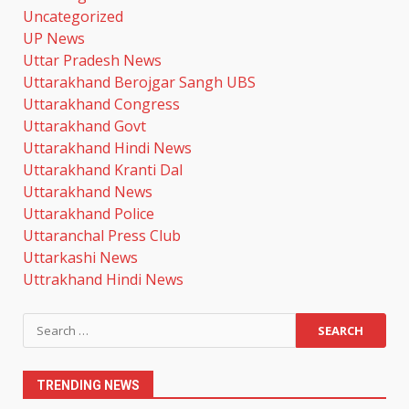
मंच
Uncategorized
August 7, 2026
UP News
3
Uttar Pradesh News
Uttarakhand Berojgar Sangh UBS
उत्तराखंड में ITI होंगे अपग्रेड, उद्योगों की
Uttarakhand Congress
जरूरत के मुताबिक मिलेगा कौशल
Uttarakhand Govt
प्रशिक्षण
Uttarakhand Hindi News
August 7, 2026
4
Uttarakhand Kranti Dal
Uttarakhand News
‘स्पाइडर-मैन: ब्रांड न्यू डे’ का भारतीय
Uttarakhand Police
बॉक्स ऑफिस पर धमाका, एक हफ्ते में पार
Uttaranchal Press Club
किया 300 करोड़ का आंकड़ा
Uttarkashi News
August 7, 2026
5
Uttrakhand Hindi News
तांबा-एल्युमीनियम की कीमतों में आई
Search
उछाल, घरेलू उपकरणों और EV की कीमतें
for:
बढ़ने के आसार
August 7, 2026
6
TRENDING NEWS