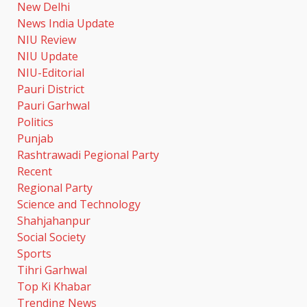
New Delhi
News India Update
NIU Review
महिला टी20 एशिया कप 2026 का
शेड्यूल जारी
NIU Update
August 7, 2026
NIU-Editorial
7
Pauri District
Pauri Garhwal
Politics
धामी कैबिनेट में लिए गए कई ऐतिहासिक
Punjab
फैसले
Rashtrawadi Pegional Party
August 7, 2026
1
Recent
Regional Party
Science and Technology
‘सम्मान सेतु’ कैंप में महिलाओं व कांवड़
यात्रियों को कानूनी किट देकर किया
Shahjahanpur
जागरूक
Social Society
August 7, 2026
2
Sports
Tihri Garhwal
Top Ki Khabar
खेल महाकुंभ 2026- 01 सितंबर से
Trending News
सजेगा मुख्यमंत्री चौम्पियनशिप ट्रॉफी का