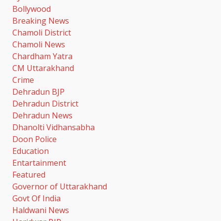
Bollywood
Breaking News
Chamoli District
Chamoli News
Chardham Yatra
CM Uttarakhand
Crime
Dehradun BJP
Dehradun District
Dehradun News
Dhanolti Vidhansabha
Doon Police
Education
Entartainment
Featured
Governor of Uttarakhand
Govt Of India
Haldwani News
खेल महाकुंभ 2026- 01 सितंबर से