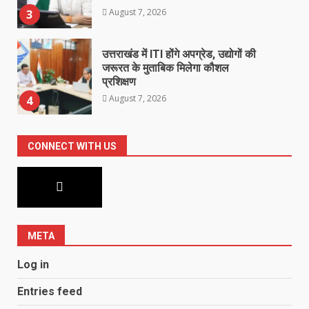
August 7, 2026
3
उत्तराखंड में ITI होंगे अपग्रेड, उद्योगों की
जरूरत के मुताबिक मिलेगा कौशल
प्रशिक्षण
August 7, 2026
4
‘स्पाइडर-मैन: ब्रांड न्यू डे’ का भारतीय
CONNECT WITH US
बॉक्स ऑफिस पर धमाका, एक हफ्ते में पार
किया 300 करोड़ का आंकड़ा
August 7, 2026
5
META
Log in
Entries feed