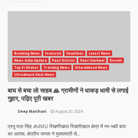
Breaking News
Featured
Headlines
Latest News
News India Update
Pauri District
Pauri Garhwal
Recent
Top Ki Khabar
Trending News
Uttarakhand News
Uttrakhand Hindi News
बाघ से बचा लो साहब 🙏 ग्रामीणों ने धाकड़ धामी से लगाई
गुहार, पढ़िए पूरी खबर
Deep Maithani
August 20, 2024
प्रभु पाल सिंह ✍️NIU रिखणीखाल रिखणीखाल क्षेत्र में नर-भक्षी बाघ
का आतंक, क्षेत्रीय जनता ने मुख्यमंत्री से...