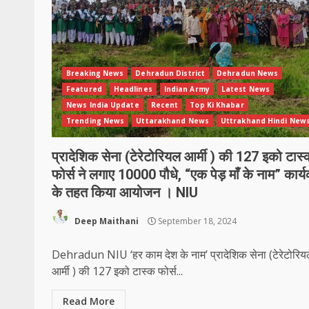
Breaking News
Dehradun District
Dehradun News
Featured
Headlines
Indian Army
Latest News
News India Update
Recent
Top Ki Khabar
Trending News
Uttarakhand News
Uttrakhand Hindi New
प्रादेशिक सेना (टेरेटोरियल आर्मी ) की 127 इको टास्
फोर्स ने लगाए 10000 पौधे, “एक पेड़ माँ के नाम” कार्
के तहत किया आयोजन । NIU
Deep Maithani
September 18, 2024
Dehradun NIU ‘हर काम देश के नाम’ प्रादेशिक सेना (टेरेटोरि
आर्मी ) की 127 इको टास्क फोर्स...
Read More