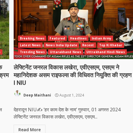
Breaking News
Featured
Headlines
Indian Army
Latest News
News India Update
Recent
Top Ki Khabar
s
Trending News
Uttarakhand News
Uttrakhand Hindi News
क
लेफ्टिनेंट जनरल विकास लखेरा, एवीएसएम, एसएम ने
यक्रम
महानिदेशक असम राइफल्स की विधिवत नियुक्ति की ग्रहण
l NIU
Deep Maithani
August 1, 2024
यल
देहरादून NIU✍️ ‘हर काम देश के नाम’ गुरुवार, 01 अगस्त 2024
लेफ्टिनेंट जनरल विकास लखेरा, एवीएसएम, एसएम...
Read More