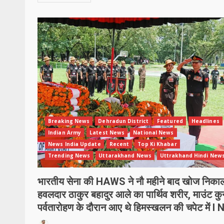
Breaking News
Dehradun District
Featured
Headlines
Indian Army
Latest News
National News
News India Update
Recent
Top Ki Khabar
Trending News
Uttarakhand News
Uttrakhand Hindi New
भारतीय सेना की HAWS ने नौ महीने बाद खोज निका
हवलदार ठाकुर बहादुर आले का पार्थिव शरीर, माउंट कु
पर्वतारोहण के दौरान आए थे हिमस्खलन की चपेट में l 