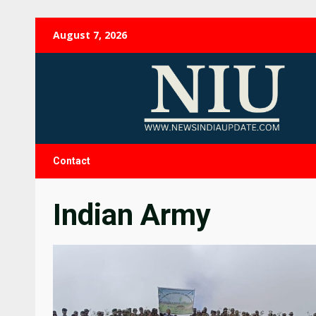
Skip
August 7, 2026
to
content
Contact
Indian Army