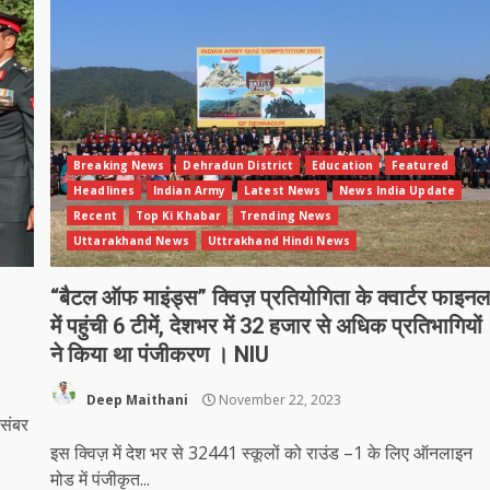
Breaking News
Dehradun District
Education
Featured
Headlines
Indian Army
Latest News
News India Update
Recent
Top Ki Khabar
Trending News
Uttarakhand News
Uttrakhand Hindi News
“बैटल ऑफ माइंड्स” क्विज़ प्रतियोगिता के क्वार्टर फाइन
में पहुंची 6 टीमें, देशभर में 32 हजार से अधिक प्रतिभागियों
ने किया था पंजीकरण । NIU
Deep Maithani
November 22, 2023
िसंबर
इस क्विज़ में देश भर से 32441 स्कूलों को राउंड –1 के लिए ऑनलाइन
मोड में पंजीकृत...