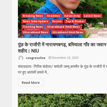
Breaking News
Headlines
Indian Army
Latest News
News India Update
Recent
Top Ki Khabar
Trending News
Uttarakhand Hindi News
Uttarakhand News
Uttrakhand Hindi News
पुंछ के राजौरी में नारायणबगड़, बमियाला गाँव का जवान
शहीद। NIU
congresslive
December 22, 2023
संवाददाता- गिरीश चंदोला/ चमोली जम्मू कश्मीर के पुंछ के राजौरी में 
पर हुए आतंकी हमले में...
Read More