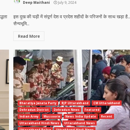
Deep Maithani
July 9, 2024
द्धता
इस दुख की घड़ी में संपूर्ण देश व प्रदेश शहीदों के परिजनों के साथ खड़ा है..
सैन्यभूमि...
Read More
Bharatiya Janata Party
BJP Uttarakhand
CM Uttarakhand
Dehradun District
Dehradun News
Featured
Indian Army
Mussoorie
News India Update
Recent
Uttarakhand Hindi News
Uttarakhand News
Uttarakhand Police
Uttrakhand Hindi News