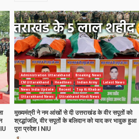
Administration Uttarakhand
Breaking News
CM Uttarakhand
Headlines
Indian Army
Latest News
News India Update
Recent
Top Ki Khabar
s
Uttarakhand News
Uttrakhand Hindi News
ला
मुख्यमंत्री ने नम आंखों से दी उत्तराखंड के वीर सपूतों को
न
श्रद्धांजलि, वीर सपूतों के बलिदान को याद कर भावुक हुआ
NIU
पुरा प्रदेश l NIU