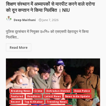
शिक्षण संस्थान में अध्यापकों से मारपीट करने वाले दरोगा
को दून कप्तान ने किया निलंबित । NIU
Deep Maithani
June 7, 2026
पुलिस दूरसंचार में नियुक्त उ०नि० को एसएसपी देहरादून ने किया
निलंबित...
Read More
Breaking News
Crime
Dehradun District
Doon Police
Featured
Headlines
Latest News
News India Update
Recent
Top Ki Khabar
Trending News