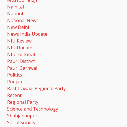
Mussoorie BJP
करोड़ रुपये
Nainital
August 6, 2026
6
Natinol
National News
कांवड़ मेले में गांजा सप्लाई करने की
New Delhi
साजिश नाकाम; एएनटीएफ और पुलिस ने
News India Update
दो सगे भाइयों को किया गिरफ्तार
NIU Review
August 6, 2026
7
NIU Update
NIU-Editorial
Pauri District
24×7 अलर्ट मोड में रहें अधिकारी- मुख्य
Pauri Garhwal
सचिव
Politics
August 6, 2026
1
Punjab
Rashtrawadi Pegional Party
Recent
तीलू रौतेली पुरस्कार के लिए 13
Regional Party
वीरांगनाओं का चयन- रेखा आर्या
Science and Technology
August 6, 2026
2
Shahjahanpur
Social Society