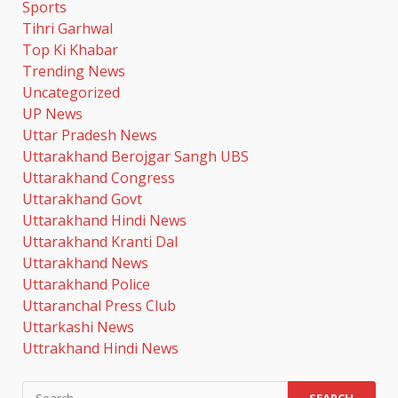
Sports
मुख्यमंत्री धामी से महानिदेशक एनसीसी ने
Tihri Garhwal
की शिष्टाचार भेंट
Top Ki Khabar
August 6, 2026
Trending News
3
Uncategorized
UP News
कांवड़ मेले की सुरक्षा के लिए दून पुलिस
Uttar Pradesh News
अलर्ट, ऋषिकेश में बम निरोधक दस्ते का
Uttarakhand Berojgar Sangh UBS
सघन चेकिंग अभियान
Uttarakhand Congress
August 6, 2026
4
Uttarakhand Govt
Uttarakhand Hindi News
झारखंड छात्र आंदोलन ने बढ़ाई सरकार
Uttarakhand Kranti Dal
की मुश्किलें, छात्रों ने किया विधानसभा
Uttarakhand News
घेराव का ऐलान
Uttarakhand Police
August 6, 2026
5
Uttaranchal Press Club
Uttarkashi News
एलआईसी के ओएफएस को जबरदस्त
Uttrakhand Hindi News
रिस्पॉन्स, सरकार को मिले 31,552
करोड़ रुपये
Search