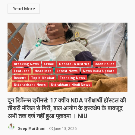
Read More
Breaking News
Crime
Dehradun District
Doon Police
Featured
Headlines
Latest News
News India Update
Recent
Top Ki Khabar
Trending News
Uttarakhand News
Uttrakhand Hindi News
दून डिफेंन्स ड्रीमर्स: 17 वर्षीय NDA परीक्षार्थी हॉस्टल की
तीसरी मंजिल से गिरी, बाल आयोग के हस्तक्षेप के बावजूद
अभी तक दर्ज नहीं हुआ मुकदमा । NIU
Deep Maithani
June 13, 2026