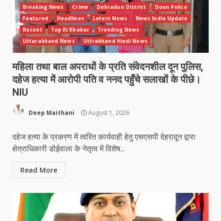
Breaking News
Crime
Dehradun District
Doon Police
Featured
Headlines
Latest News
News India Update
Recent
Top Ki Khabar
Trending News
Uttarakhand News
Uttrakhand Hindi News
महिला तथा बाल अपराधों के प्रति संवेदनशील दून पुलिस,
दहेज हत्या में आरोपी पति व ननद पहुँचे सलाखों के पीछे।
NIU
Deep Maithani
August 1, 2026
दहेज हत्या के प्रकरण में त्वरित कार्यवाही हेतु एसएसपी देहरादून द्वारा
क्षेत्राधिकारी डोईवाला के नेतृत्व में विशेष...
Read More