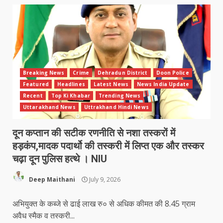
Breaking News
Crime
Dehradun District
Doon Police
Featured
Headlines
Latest News
News India Update
Recent
Top Ki Khabar
Trending News
Uttarakhand News
Uttrakhand Hindi News
दून कप्तान की सटीक रणनीति से नशा तस्करों में
हड़कंप,मादक पदार्थो की तस्करी में लिप्त एक और तस्कर
चढ़ा दून पुलिस हत्थे । NIU
Deep Maithani
July 9, 2026
अभियुक्त के कब्जे से ढाई लाख रु० से अधिक कीमत की 8.45 ग्राम
अवैध स्मैक व तस्करी...