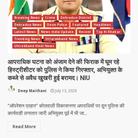
Breaking News
Crime
Dehradun District
Dehradun News
Doon Police
Featured
Headlines
Latest News
News India Update
Recent
Top Ki Khabar
Trending News
Uttarakhand News
Uttrakhand Hindi News
आपराधिक घटना को अंजाम देने की फिराक में घूम रहे
हिस्ट्रीशीटर को पुलिस ने किया गिरफ्तार, अभियुक्त के
कब्जे से अवैध खुखरी हुई बरामद। NIU
Deep Maithani
July 13, 2026
“ऑपरेशन प्रहार” कोतवाली विकासनगर अपराधियों पर दून पुलिस की
कार्यवाही लगातार जारी अभियुक्त पूर्व में भी जा...
Read More