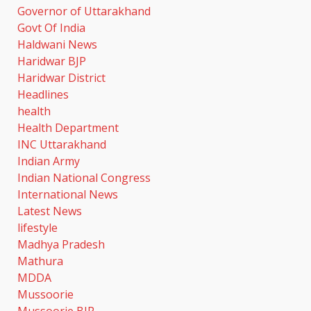
Governor of Uttarakhand
Govt Of India
मुख्यमंत्री धामी से महानिदेशक एनसीसी ने
Haldwani News
की शिष्टाचार भेंट
Haridwar BJP
August 6, 2026
3
Haridwar District
Headlines
health
कांवड़ मेले की सुरक्षा के लिए दून पुलिस
अलर्ट, ऋषिकेश में बम निरोधक दस्ते का
Health Department
सघन चेकिंग अभियान
INC Uttarakhand
August 6, 2026
4
Indian Army
Indian National Congress
International News
झारखंड छात्र आंदोलन ने बढ़ाई सरकार
Latest News
की मुश्किलें, छात्रों ने किया विधानसभा
घेराव का ऐलान
lifestyle
Madhya Pradesh
August 6, 2026
5
Mathura
MDDA
एलआईसी के ओएफएस को जबरदस्त
Mussoorie
रिस्पॉन्स, सरकार को मिले 31,552